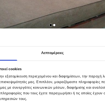
λβώσεις Επίπλων
Επισκευές Επίπλων
Ταπετσαρίες Επίπλων
Λεπτομέρειες
οιεί cookies
ΕΠΙΚΟΙΝΩΝΙΑ
την εξατομίκευση περιεχομένου και διαφημίσεων, την παροχή 
 επισκεψιμότητάς μας. Επιπλέον, μοιραζόμαστε πληροφορίες π
ό μας με συνεργάτες κοινωνικών μέσων, διαφήμισης και αναλύσ
Όνομα:*
 πληροφορίες που τους έχετε παραχωρήσει ή τις οποίες έχουν σ
υπηρεσιών τους.